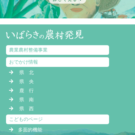
農業農村整備事業
おでかけ情報
県 北
県 央
鹿 行
県 南
県 西
こどものページ
多面的機能