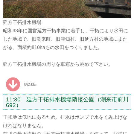
延方干拓排水機場
昭和33年に国営延方干拓事業に着手し、干拓により水田に
した地域で、旧潮来町、旧津知村、旧延方村の地域にまた
がる、面積約810haもの水田をつくりました。
延方干拓排水機場の周りを車窓から眺めて下さい。
約2.0km
11:30 延方干拓排水機場隣接公園（潮来市前川
692）
干拓地は低地にあるため、排水はポンプで水をくみ上げな
ければなりません。
前川の最下流部の「延方干拓排水機場」を使って、北浦に