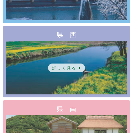
県 西
詳しく見る
県 南