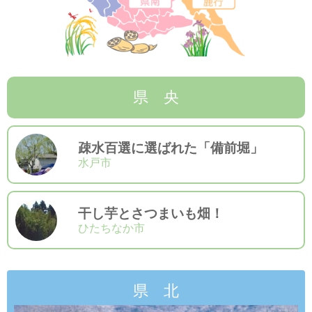
県 央
疎水百選に選ばれた「備前堀」
水戸市
干し芋とさつまいも畑！
ひたちなか市
県 北