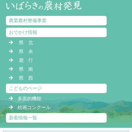
農業農村整備事業
おでかけ情報
県 北
県 央
鹿 行
県 南
県 西
こどものページ
多面的機能
絵画コンクール
新着情報一覧