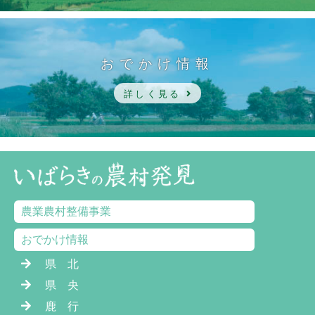
おでかけ情報
詳しく見る
農業農村整備事業
おでかけ情報
県 北
県 央
鹿 行