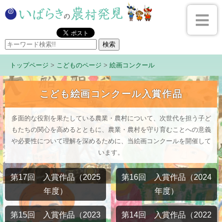
トップページ
>
こどものページ
>
絵画コンクール
こども絵画コンクール入賞作品
多面的な役割を果たしている農業・農村について、次世代を担う子ど
もたちの関心を高めるとともに、農業・農村を守り育むことへの意義
や必要性について理解を深めるために、当絵画コンクールを開催して
います。
第17回 入賞作品（2025
第16回 入賞作品（2024
年度）
年度）
第15回 入賞作品（2023
第14回 入賞作品（2022