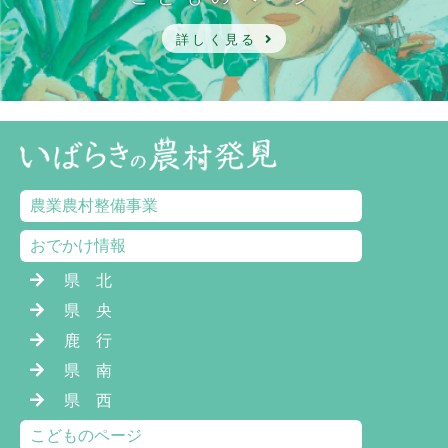
詳しく見る
農業農村整備事業
おでかけ情報
県 北
県 央
鹿 行
県 南
県 西
こどものページ