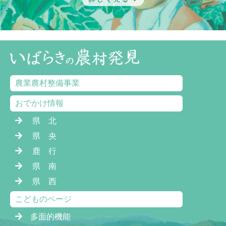
農業農村整備事業
おでかけ情報
県 北
県 央
鹿 行
県 南
県 西
こどものページ
多面的機能