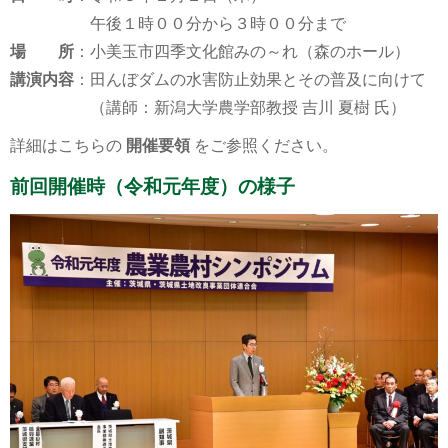
午後１時００分から３時００分まで
場 所
：小美玉市四季文化館みの～れ（森のホール）
講演内容
：田んぼダムの水害防止効果とその普及に向けて
（講師：新潟大学農学部教授 吉川 夏樹 氏）
詳細はこちらの
開催要領
をご参照ください。
前回開催時（令和元年度）の様子