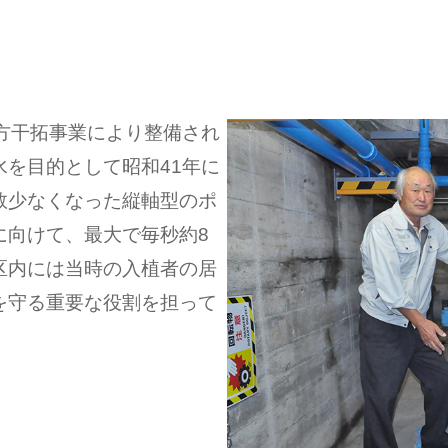
方干拓事業により整備され
を目的として昭和41年に
数少なくなった縦軸型のポ
に向けて、最大で毎秒約8
区内には当時の入植者の居
を守る重要な役割を担って