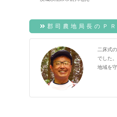
郡司農地局長のＰ
二床式
でした
地域を