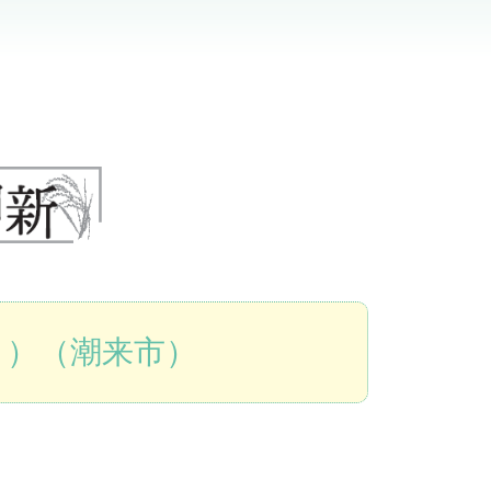
う）（潮来市）