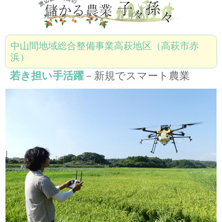
中山間地域総合整備事業高萩地区（高萩市赤
浜）
若き担い手活躍
－新規でスマート農業