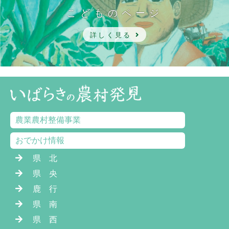
こどものページ
詳しく見る
農業農村整備事業
おでかけ情報
県 北
県 央
鹿 行
県 南
県 西