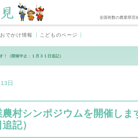
全国有数の農業県茨
おでかけ情報
こどものページ
す！（開催中止：１月３１日追記）
月13日
業農村シンポジウムを開催しま
日追記）