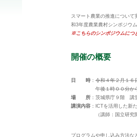
スマート農業の推進について
和3年度農業農村シンポジウ
※こちらのシンポジウムにつ
開催の概要
日 時
：
令和４年２月１６
午後１時００分か
場 所
：茨城県庁９階 講
講演内容
：ICTを活用した新
（講師：国立研究開発法人
プログラムや申し込み方法な