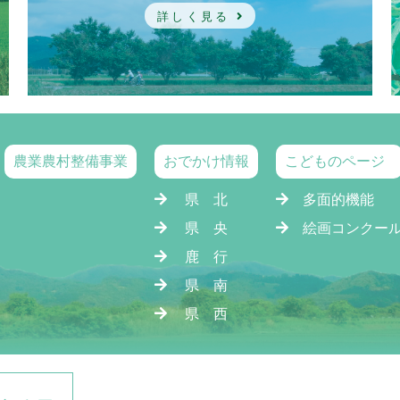
詳しく見る
農業農村整備事業
おでかけ情報
こどものページ
県 北
多面的機能
県 央
絵画コンクー
鹿 行
県 南
県 西