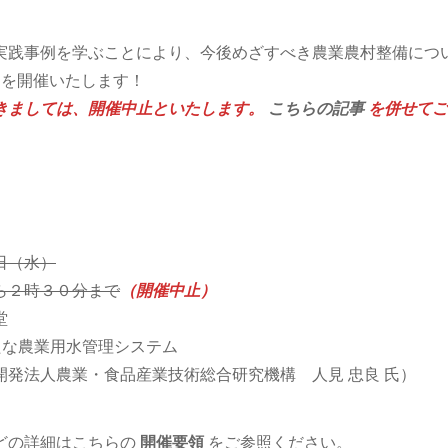
実践事例を学ぶことにより、今後めざすべき農業農村整備につ
ムを開催いたします！
きましては、開催中止といたします。
こちらの記事
を併せてご
日（水）
ら２時３０分まで
（開催中止）
堂
たな農業用水管理システム
農業・食品産業技術総合研究機構 人見 忠良 氏）
どの詳細はこちらの
開催要領
をご参照ください。