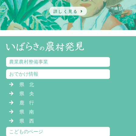
詳しく見る
農業農村整備事業
おでかけ情報
県 北
県 央
鹿 行
県 南
県 西
こどものページ