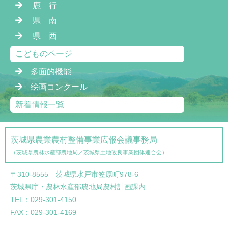
鹿 行
県 南
県 西
こどものページ
多面的機能
絵画コンクール
新着情報一覧
茨城県農業農村整備事業広報会議事務局
（茨城県農林水産部農地局／茨城県土地改良事業団体連合会）
〒310-8555 茨城県水戸市笠原町978-6
茨城県庁・農林水産部農地局農村計画課内
TEL：029-301-4150
FAX：029-301-4169