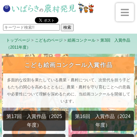
トップページ
>
こどものページ
>
絵画コンクール
>
第3回 入賞作品
（2011年度）
こども絵画コンクール入賞作品
多面的な役割を果たしている農業・農村について、次世代を担う子ど
もたちの関心を高めるとともに、農業・農村を守り育むことへの意義
や必要性について理解を深めるために、当絵画コンクールを開催して
います。
第17回 入賞作品（2025
第16回 入賞作品（2024
年度）
年度）