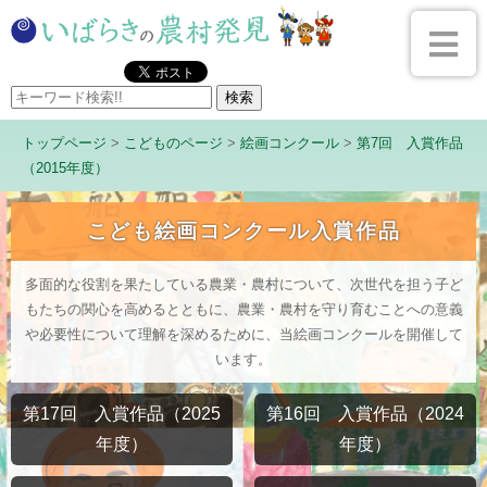
トップページ
>
こどものページ
>
絵画コンクール
>
第7回 入賞作品
（2015年度）
こども絵画コンクール入賞作品
多面的な役割を果たしている農業・農村について、次世代を担う子ど
もたちの関心を高めるとともに、農業・農村を守り育むことへの意義
や必要性について理解を深めるために、当絵画コンクールを開催して
います。
第17回 入賞作品（2025
第16回 入賞作品（2024
年度）
年度）