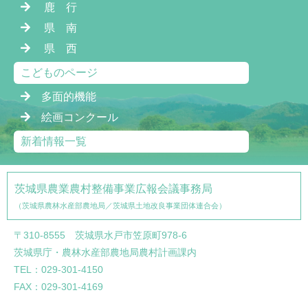
鹿 行
県 南
県 西
こどものページ
多面的機能
絵画コンクール
新着情報一覧
茨城県農業農村整備事業広報会議事務局
（茨城県農林水産部農地局／茨城県土地改良事業団体連合会）
〒310-8555 茨城県水戸市笠原町978-6
茨城県庁・農林水産部農地局農村計画課内
TEL：029-301-4150
FAX：029-301-4169