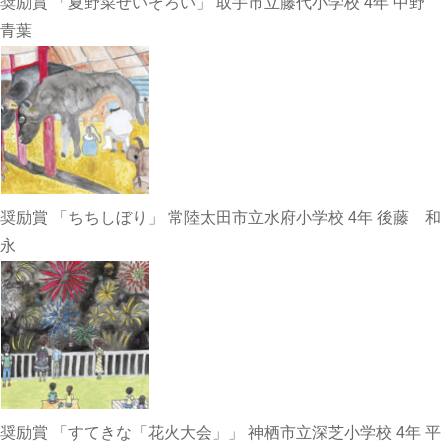
奨励賞 「夏野菜せいぞろい」 取手市立藤代小学校 4年 中野
青葉
奨励賞 「ちちしぼり」 常陸太田市立水府小学校 4年 後藤 和
永
奨励賞 「すてきな「花火大会」」 神栖市立深芝小学校 4年 平