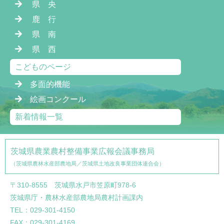
県 央
鹿 行
県 南
県 西
こどものページ
多面的機能
絵画コンクール
新着情報一覧
茨城県農業農村整備事業広報会議事務局
（茨城県農林水産部農地局／茨城県土地改良事業団体連合会）
〒310-8555 茨城県水戸市笠原町978-6
茨城県庁・農林水産部農地局農村計画課内
TEL：029-301-4150
FAX：029-301-4169