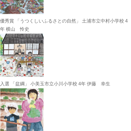
優秀賞 「うつくしいふるさとの自然」 土浦市立中村小学校 4
年 横山 怜史
入選 「盆綱」 小美玉市立小川小学校 4年 伊藤 幸生