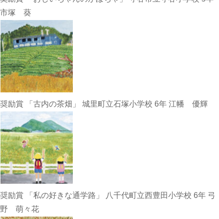
市塚 葵
奨励賞 「古内の茶畑」 城里町立石塚小学校 6年 江幡 優輝
奨励賞 「私の好きな通学路」 八千代町立西豊田小学校 6年 弓
野 萌々花