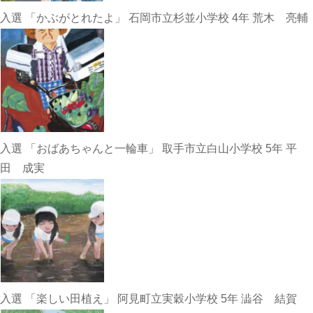
入選 「かぶがとれたよ」 石岡市立杉並小学校 4年 荒木 亮輔
入選 「おばあちゃんと一輪車」 取手市立白山小学校 5年 平
田 成実
入選 「楽しい田植え」 阿見町立実穀小学校 5年 澁谷 結賀