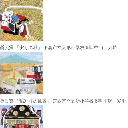
奨励賞 「実りの秋」 下妻市立大形小学校 6年 中山 大希
奨励賞 「稲刈りの風景」 筑西市立五所小学校 6年 手塚 愛里