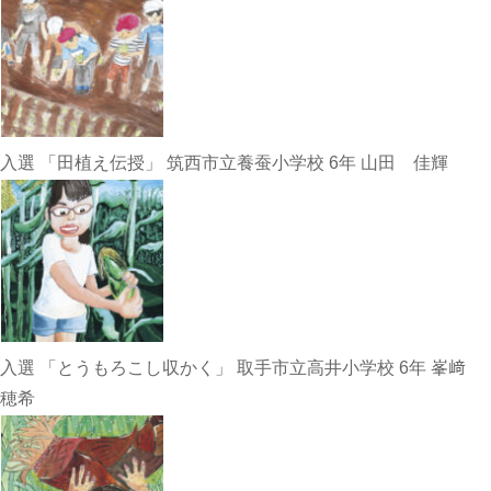
入選 「田植え伝授」 筑西市立養蚕小学校 6年 山田 佳輝
入選 「とうもろこし収かく」 取手市立高井小学校 6年 峯﨑
穂希