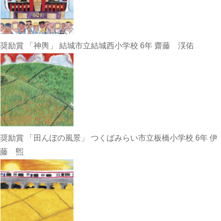
奨励賞 「神輿」 結城市立結城西小学校 6年 齋藤 渓佑
奨励賞 「田んぼの風景」 つくばみらい市立板橋小学校 6年 伊
藤 煕