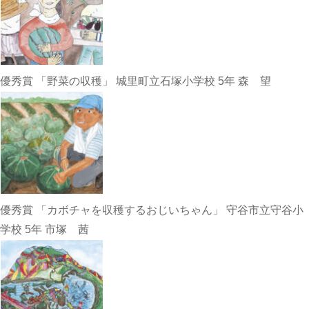
優秀賞 「野菜の収穫」 城里町立石塚小学校 5年 森 望
優秀賞 「カボチャを収穫するおじいちゃん」 守谷市立守谷小
学校 5年 市塚 茜