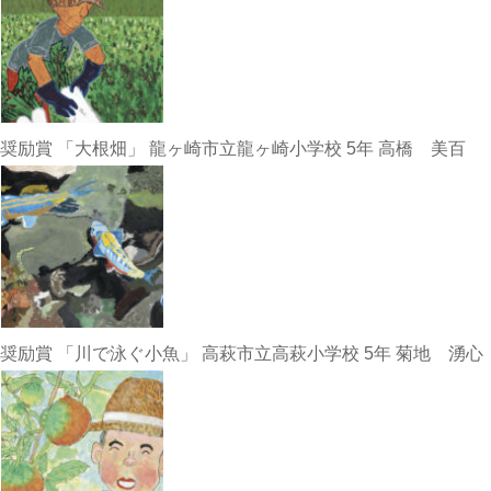
奨励賞 「大根畑」 龍ヶ崎市立龍ヶ崎小学校 5年 高橋 美百
奨励賞 「川で泳ぐ小魚」 高萩市立高萩小学校 5年 菊地 湧心