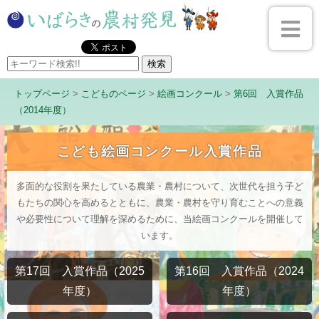
トップページ
>
こどものページ
>
絵画コンクール
>
第6回 入賞作品
（2014年度）
こども絵画コンクール入賞作品
多面的な役割を果たしている農業・農村について、次世代を担う子ど
もたちの関心を高めるとともに、農業・農村を守り育むことへの意義
や必要性について理解を深めるために、当絵画コンクールを開催して
います。
第17回 入賞作品（2025
第16回 入賞作品（2024
年度）
年度）