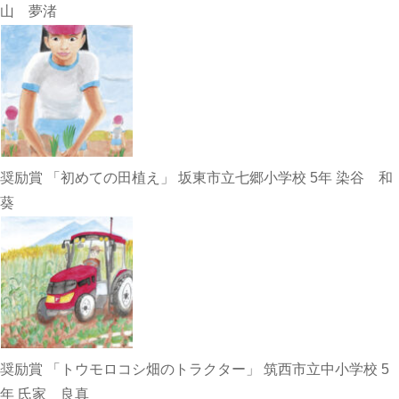
山 夢渚
奨励賞 「初めての田植え」 坂東市立七郷小学校 5年 染谷 和
葵
奨励賞 「トウモロコシ畑のトラクター」 筑西市立中小学校 5
年 氏家 良真