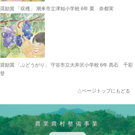
奨励賞 「収穫」 潮来市立津知小学校 6年 栗 奈都実
奨励賞 「ぶどうがり」 守谷市立大井沢小学校 6年 髙石 千彩
登
△ページトップにもどる
農業農村整備事業