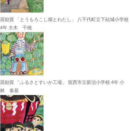
奨励賞 「とうもろこし畑とわたし」 八千代町立下結城小学校
4年 大木 千穂
奨励賞 「ふるさとすいか工場」 筑西市立新治小学校 4年 小
林 泰基