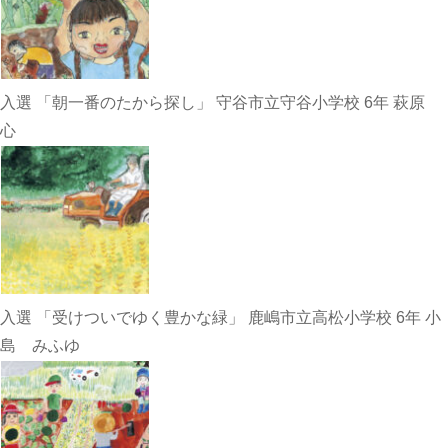
入選 「朝一番のたから探し」 守谷市立守谷小学校 6年 萩原
心
入選 「受けついでゆく豊かな緑」 鹿嶋市立高松小学校 6年 小
島 みふゆ