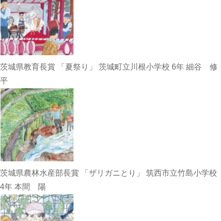
茨城県教育長賞 「夏祭り」 茨城町立川根小学校 6年 細谷 修
平
茨城県農林水産部長賞 「ザリガニとり」 筑西市立竹島小学校
4年 本間 陽