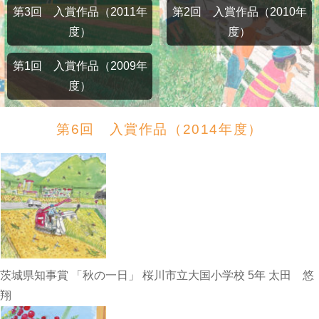
第3回 入賞作品（2011年
第2回 入賞作品（2010年
度）
度）
第1回 入賞作品（2009年
度）
第6回 入賞作品（2014年度）
茨城県知事賞 「秋の一日」 桜川市立大国小学校 5年 太田 悠
翔